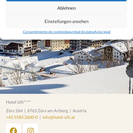
Ablehnen
Einstellungen ansehen
Consentimiento de cookies
Seguridad de datos
Aviso legal
Hotel Ulli****
Zürs 264
|
6763 Zürs am Arlberg
|
Austria
+43 5583 2600-0
|
info@hotel-ulli.at
F
I