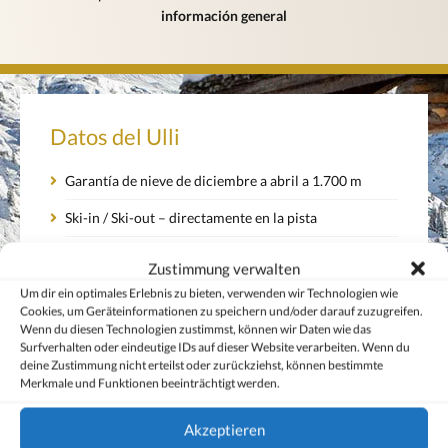
información general
Datos del Ulli
Garantía de nieve de diciembre a abril a 1.700 m
Ski-in / Ski-out – directamente en la pista
Escuela de esquí para niños y adultos justo al lado
Zustimmung verwalten
Servicio nocturno de esquí con nuestro socio
Um dir ein optimales Erlebnis zu bieten, verwenden wir Technologien wie
Cookies, um Geräteinformationen zu speichern und/oder darauf zuzugreifen.
„Friendly Brändle“
Wenn du diesen Technologien zustimmst, können wir Daten wie das
Surfverhalten oder eindeutige IDs auf dieser Website verarbeiten. Wenn du
Zona de bienestar con masajes
deine Zustimmung nicht erteilst oder zurückziehst, können bestimmte
Merkmale und Funktionen beeinträchtigt werden.
Media pensión gourmet con especialidades austríacas
Akzeptieren