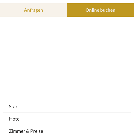
o
r
k
a
Anfragen
Online buchen
m
Start
Hotel
Zimmer & Preise