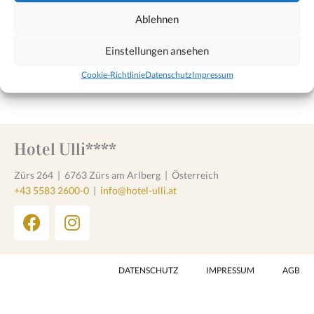
Ablehnen
Einstellungen ansehen
Cookie-Richtlinie
Datenschutz
Impressum
Hotel Ulli****
Zürs 264
|
6763 Zürs am Arlberg
|
Österreich
+43 5583 2600-0
|
info@hotel-ulli.at
F
I
a
n
c
s
e
t
DATENSCHUTZ
IMPRESSUM
AGB
b
a
o
g