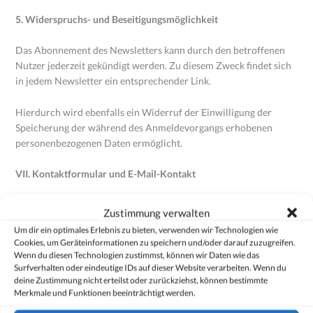
5. Widerspruchs- und Beseitigungsmöglichkeit
Das Abonnement des Newsletters kann durch den betroffenen
Nutzer jederzeit gekündigt werden. Zu diesem Zweck findet sich
in jedem Newsletter ein entsprechender Link.
Hierdurch wird ebenfalls ein Widerruf der Einwilligung der
Speicherung der während des Anmeldevorgangs erhobenen
personenbezogenen Daten ermöglicht.
VII. Kontaktformular und E-Mail-Kontakt
1. Beschreibung und Umfang der Datenverarbeitung
Zustimmung verwalten
Um dir ein optimales Erlebnis zu bieten, verwenden wir Technologien wie
Auf unserer Internetseite ist ein Kontaktformular vorhanden,
Cookies, um Geräteinformationen zu speichern und/oder darauf zuzugreifen.
welches für die elektronische Kontaktaufnahme genutzt werden
Wenn du diesen Technologien zustimmst, können wir Daten wie das
kann. Nimmt ein Nutzer diese Möglichkeit wahr, so werden die in
Surfverhalten oder eindeutige IDs auf dieser Website verarbeiten. Wenn du
deine Zustimmung nicht erteilst oder zurückziehst, können bestimmte
der Eingabemaske eingegeben Daten an uns übermittelt und
Merkmale und Funktionen beeinträchtigt werden.
gespeichert.