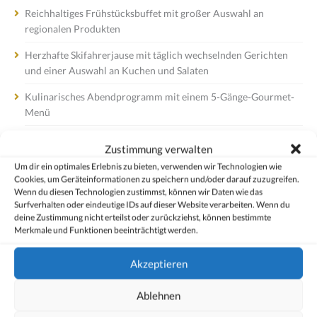
Reichhaltiges Frühstücksbuffet mit großer Auswahl an
regionalen Produkten
Herzhafte Skifahrerjause mit täglich wechselnden Gerichten
und einer Auswahl an Kuchen und Salaten
Kulinarisches Abendprogramm mit einem 5-Gänge-Gourmet-
Menü
Zustimmung verwalten
Wellness-Spa
Um dir ein optimales Erlebnis zu bieten, verwenden wir Technologien wie
Eleganter Wellnessbereich mit Erholungsgarantie
Cookies, um Geräteinformationen zu speichern und/oder darauf zuzugreifen.
Wenn du diesen Technologien zustimmst, können wir Daten wie das
Sauna, Dampfbad, Infrarotkabine und Ruheraum mit frischen
Surfverhalten oder eindeutige IDs auf dieser Website verarbeiten. Wenn du
deine Zustimmung nicht erteilst oder zurückziehst, können bestimmte
Säften, Tee- und Obstbar
Merkmale und Funktionen beeinträchtigt werden.
Massagen und Wellness-Treatments nach Terminvereinbarung
Akzeptieren
Ablehnen