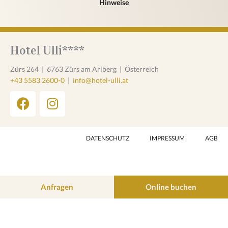
Hinweise
Hotel Ulli****
Zürs 264
|
6763 Zürs am Arlberg
|
Österreich
+43 5583 2600-0
|
info@hotel-ulli.at
F
I
a
n
c
s
e
t
DATENSCHUTZ
IMPRESSUM
AGB
b
a
o
g
o
r
k
a
Anfragen
Online buchen
m