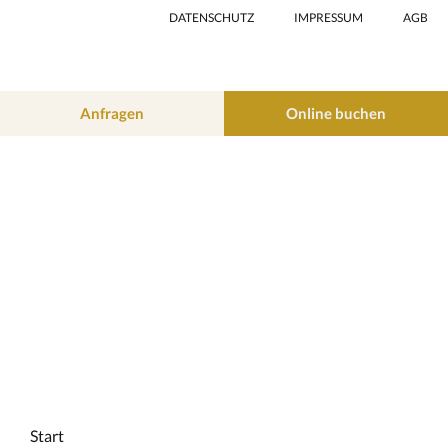
e
t
DATENSCHUTZ
IMPRESSUM
AGB
b
a
o
g
o
r
k
a
Anfragen
Online buchen
m
Start