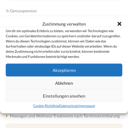
¾-Genusspension
Reichhaltiges Frühstücksbuffet mit großer Auswahl an
Zustimmung verwalten
regionalen Produkten
Um dir ein optimales Erlebnis zu bieten, verwenden wir Technologien wie
Cookies, um Geräteinformationen zu speichern und/oder darauf zuzugreifen.
Herzhafte Skifahrerjause mit täglich wechselnden Gerichten
Wenn du diesen Technologien zustimmst, können wir Daten wie das
und einer Auswahl an Kuchen und Salaten
Surfverhalten oder eindeutige IDs auf dieser Website verarbeiten. Wenn du
deine Zustimmung nicht erteilst oder zurückziehst, können bestimmte
Kulinarisches Abendprogramm mit einem 5-Gänge-Gourmet-
Merkmale und Funktionen beeinträchtigt werden.
Menü
Akzeptieren
Wellness-Spa
Ablehnen
Eleganter Wellnessbereich mit Erholungsgarantie
Einstellungen ansehen
Sauna, Dampfbad, Infrarotkabine und Ruheraum mit frischen
Säften, Tee- und Obstbar
Cookie-Richtlinie
Datenschutz
Impressum
Massagen und Wellness-Treatments nach Terminvereinbarung