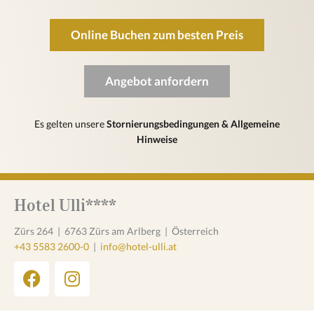
Online Buchen zum besten Preis
Angebot anfordern
Es gelten unsere
Stornierungsbedingungen & Allgemeine
Hinweise
Hotel Ulli****
Zürs 264
|
6763 Zürs am Arlberg
|
Österreich
+43 5583 2600-0
|
info@hotel-ulli.at
F
I
a
n
c
s