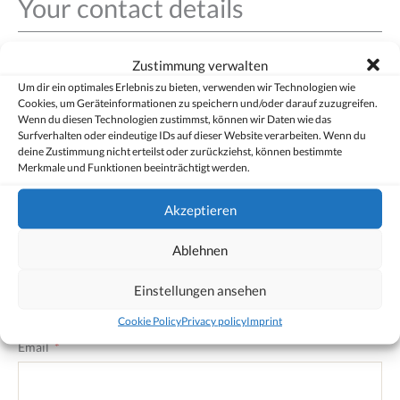
Your contact details
Anrede
Zustimmung verwalten
Mr.
Um dir ein optimales Erlebnis zu bieten, verwenden wir Technologien wie
Cookies, um Geräteinformationen zu speichern und/oder darauf zuzugreifen.
Mrs.
Wenn du diesen Technologien zustimmst, können wir Daten wie das
Other
Surfverhalten oder eindeutige IDs auf dieser Website verarbeiten. Wenn du
deine Zustimmung nicht erteilst oder zurückziehst, können bestimmte
Merkmale und Funktionen beeinträchtigt werden.
First name
Akzeptieren
Ablehnen
Last name
Einstellungen ansehen
Cookie Policy
Privacy policy
Imprint
Email