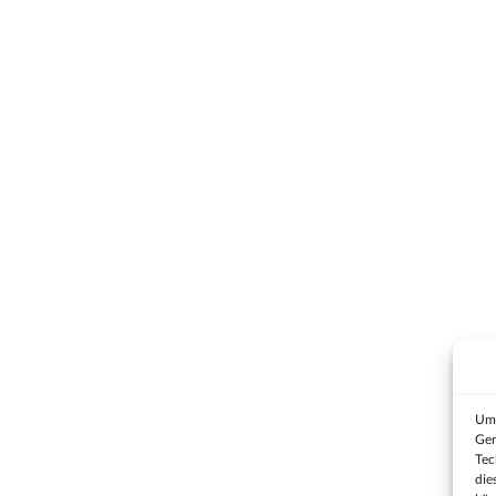
Um 
Ger
Tec
die