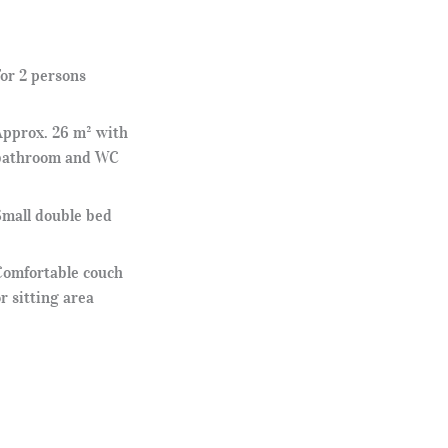
For 2 persons
Approx. 26
m² with
bathroom and WC
Small double bed
Comfortable couch
r sitting area