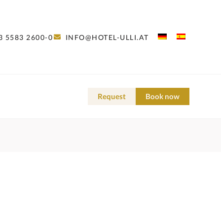
3 5583 2600-0
INFO@HOTEL-ULLI.AT
Request
Book now