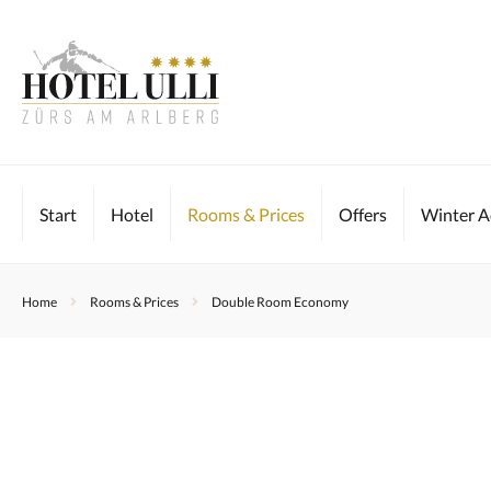
Skip
to
content
Start
Hotel
Rooms & Prices
Offers
Winter Ac
Home
Rooms & Prices
Double Room Economy