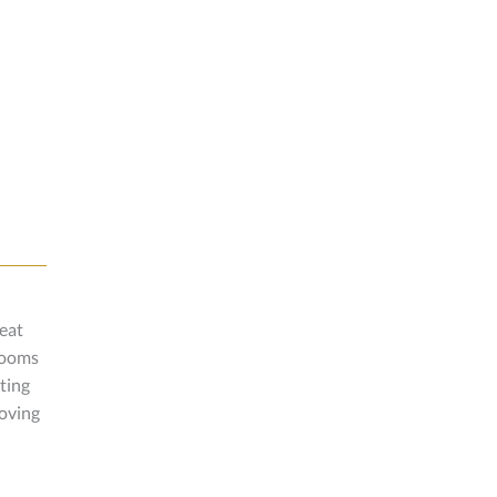
eat
 rooms
ting
loving